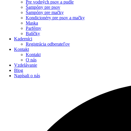
Pre vodných psov a pudle
Šampóny pre psov
Šampóny pre mačky
Kondicionéry pre psov a mačky
Maska
Parfémy
Balíčky
Kaderníci
Registrácia odberateľov
Kontakt
Kontakt
O nás
Vzdelávanie
Blog
Napísali o nás