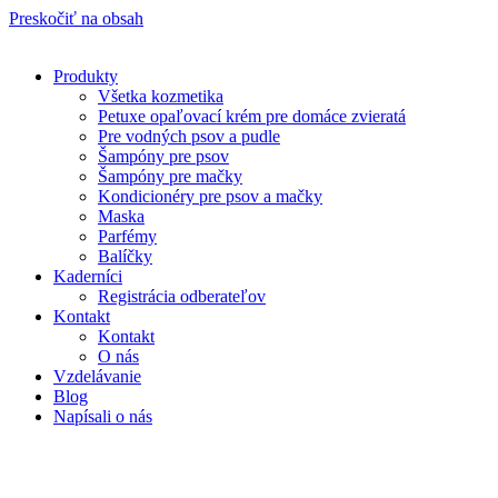
Preskočiť na obsah
Produkty
Všetka kozmetika
Petuxe opaľovací krém pre domáce zvieratá
Pre vodných psov a pudle
Šampóny pre psov
Šampóny pre mačky
Kondicionéry pre psov a mačky
Maska
Parfémy
Balíčky
Kaderníci
Registrácia odberateľov
Kontakt
Kontakt
O nás
Vzdelávanie
Blog
Napísali o nás